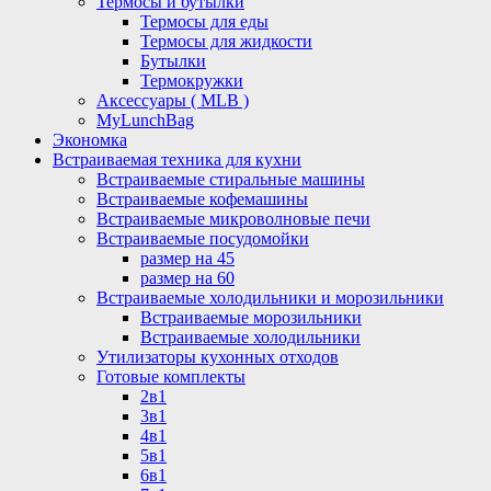
Термосы и бутылки
Термосы для еды
Термосы для жидкости
Бутылки
Термокружки
Аксессуары ( MLB )
MyLunchBag
Экономка
Встраиваемая техника для кухни
Встраиваемые стиральные машины
Встраиваемые кофемашины
Встраиваемые микроволновые печи
Встраиваемые посудомойки
размер на 45
размер на 60
Встраиваемые холодильники и морозильники
Встраиваемые морозильники
Встраиваемые холодильники
Утилизаторы кухонных отходов
Готовые комплекты
2в1
3в1
4в1
5в1
6в1