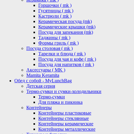
Горшочки ( mk )
Гусятницы ( mk )
Кастрюли ( mk )
Керамическая посуда (mk)
Керамические крышки (mk)
Посуда для запекания (mk)
Таджины ( mk )
Формы гриль ( mk )
Посуда столовая ( mk )
Тарелки и блюда ( mk )
Посуда для чая и кофе ( mk )
Посуда для напитков ( mk )
Аксессуары ( MK )
Mamita Keramita
Обед с собой - MyLunchBag
Детская серия
Термо-сумки и сумки-холодильники
Термо-сумки
Для пляжа и пикника
Контейнеры
Контейнеры пластиковые
Контейнеры стеклянные
Контейнеры керамические
Контейнеры металлические