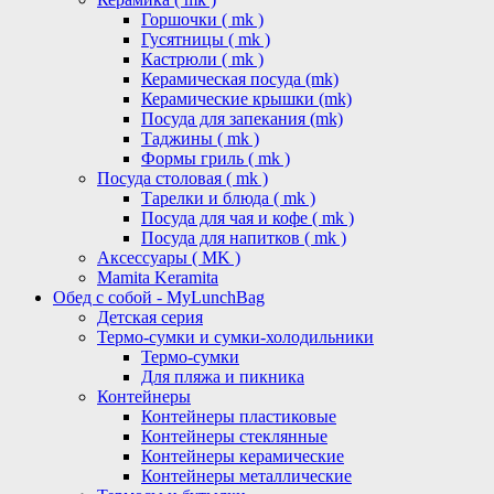
Горшочки ( mk )
Гусятницы ( mk )
Кастрюли ( mk )
Керамическая посуда (mk)
Керамические крышки (mk)
Посуда для запекания (mk)
Таджины ( mk )
Формы гриль ( mk )
Посуда столовая ( mk )
Тарелки и блюда ( mk )
Посуда для чая и кофе ( mk )
Посуда для напитков ( mk )
Аксессуары ( MK )
Mamita Keramita
Обед с собой - MyLunchBag
Детская серия
Термо-сумки и сумки-холодильники
Термо-сумки
Для пляжа и пикника
Контейнеры
Контейнеры пластиковые
Контейнеры стеклянные
Контейнеры керамические
Контейнеры металлические