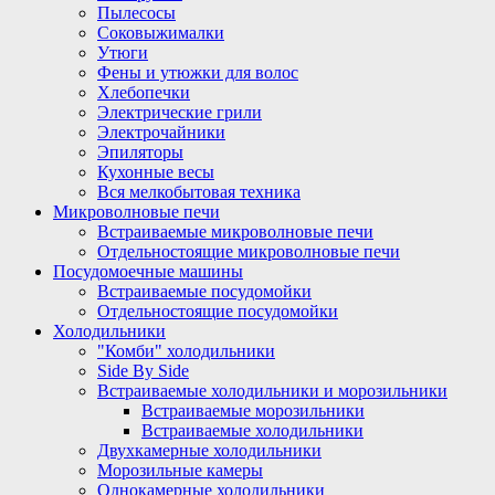
Пылесосы
Соковыжималки
Утюги
Фены и утюжки для волос
Хлебопечки
Электрические грили
Электрочайники
Эпиляторы
Кухонные весы
Вся мелкобытовая техника
Микроволновые печи
Встраиваемые микроволновые печи
Отдельностоящие микроволновые печи
Посудомоечные машины
Встраиваемые посудомойки
Отдельностоящие посудомойки
Холодильники
"Комби" холодильники
Side By Side
Встраиваемые холодильники и морозильники
Встраиваемые морозильники
Встраиваемые холодильники
Двухкамерные холодильники
Морозильные камеры
Однокамерные холодильники