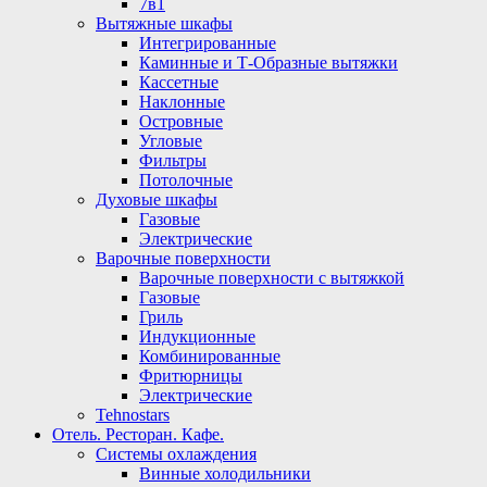
7в1
Вытяжные шкафы
Интегрированные
Каминные и Т-Образные вытяжки
Кассетные
Наклонные
Островные
Угловые
Фильтры
Потолочные
Духовые шкафы
Газовые
Электрические
Варочные поверхности
Варочные поверхности с вытяжкой
Газовые
Гриль
Индукционные
Комбинированные
Фритюрницы
Электрические
Tehnostars
Отель. Ресторан. Кафе.
Системы охлаждения
Винные холодильники