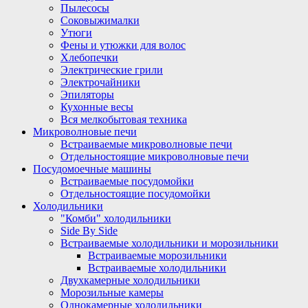
Пылесосы
Соковыжималки
Утюги
Фены и утюжки для волос
Хлебопечки
Электрические грили
Электрочайники
Эпиляторы
Кухонные весы
Вся мелкобытовая техника
Микроволновые печи
Встраиваемые микроволновые печи
Отдельностоящие микроволновые печи
Посудомоечные машины
Встраиваемые посудомойки
Отдельностоящие посудомойки
Холодильники
"Комби" холодильники
Side By Side
Встраиваемые холодильники и морозильники
Встраиваемые морозильники
Встраиваемые холодильники
Двухкамерные холодильники
Морозильные камеры
Однокамерные холодильники