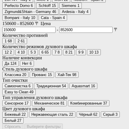
Perfecto Domo
6
Schtoff
15
Siemens
1
Zigmund&Shtain - Germany
46
Ardesia - Italy
4
Bompani - Italy
10
Cata - Spain
4
150600
-
852600
〒
Цена
-
〒
Количество противней
1
68
2
61
Количество режимов духового шкафа
12
2
4
10
5
3
6
65
7
8
8
21
9
9
10
13
Наличие конвекции
Да
124
Нет
6
Стиль духового шкафа
Классика
20
Прованс
15
Хай-Тек
98
Тип очистки
Самоочистка
6
Традиционная
54
Aquasmart
16
Easy to Clean
49
Тип управления духового шкафа
Сенсорное
17
Механическое
81
Комбинированные
37
Цвет духового шкафа
Бежевый
22
Нержавеющая сталь
22
Чёрный
62
Серый
3
Белый
27
Сбросить
Выберите фильтры