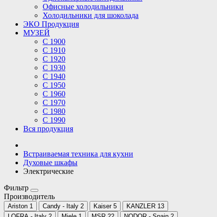
Офисные холодильники
Холодильники для шоколада
ЭКО Продукция
МУЗЕЙ
С 1900
С 1910
C 1920
С 1930
С 1940
С 1950
С 1960
С 1970
С 1980
С 1990
Вся продукция
Встраиваемая техника для кухни
Духовые шкафы
Электрические
Фильтр
Производитель
Ariston
1
Candy - Italy
2
Kaiser
5
KANZLER
13
LOFRA - Italy
2
Miele
1
MSR
22
NODOR - Spain
2