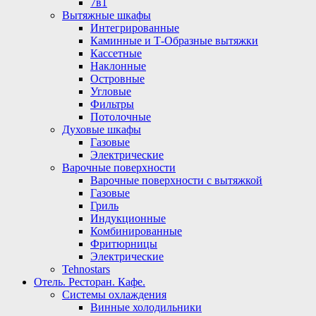
7в1
Вытяжные шкафы
Интегрированные
Каминные и Т-Образные вытяжки
Кассетные
Наклонные
Островные
Угловые
Фильтры
Потолочные
Духовые шкафы
Газовые
Электрические
Варочные поверхности
Варочные поверхности с вытяжкой
Газовые
Гриль
Индукционные
Комбинированные
Фритюрницы
Электрические
Tehnostars
Отель. Ресторан. Кафе.
Системы охлаждения
Винные холодильники