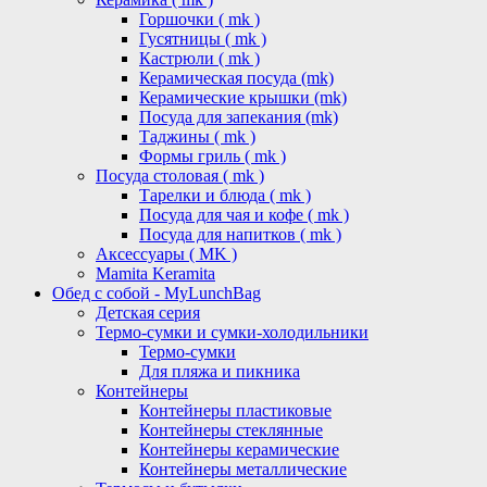
Горшочки ( mk )
Гусятницы ( mk )
Кастрюли ( mk )
Керамическая посуда (mk)
Керамические крышки (mk)
Посуда для запекания (mk)
Таджины ( mk )
Формы гриль ( mk )
Посуда столовая ( mk )
Тарелки и блюда ( mk )
Посуда для чая и кофе ( mk )
Посуда для напитков ( mk )
Аксессуары ( MK )
Mamita Keramita
Обед с собой - MyLunchBag
Детская серия
Термо-сумки и сумки-холодильники
Термо-сумки
Для пляжа и пикника
Контейнеры
Контейнеры пластиковые
Контейнеры стеклянные
Контейнеры керамические
Контейнеры металлические