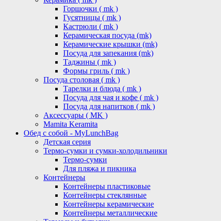
Горшочки ( mk )
Гусятницы ( mk )
Кастрюли ( mk )
Керамическая посуда (mk)
Керамические крышки (mk)
Посуда для запекания (mk)
Таджины ( mk )
Формы гриль ( mk )
Посуда столовая ( mk )
Тарелки и блюда ( mk )
Посуда для чая и кофе ( mk )
Посуда для напитков ( mk )
Аксессуары ( MK )
Mamita Keramita
Обед с собой - MyLunchBag
Детская серия
Термо-сумки и сумки-холодильники
Термо-сумки
Для пляжа и пикника
Контейнеры
Контейнеры пластиковые
Контейнеры стеклянные
Контейнеры керамические
Контейнеры металлические