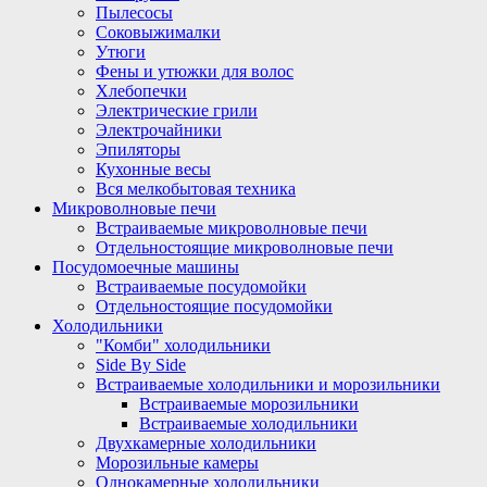
Пылесосы
Соковыжималки
Утюги
Фены и утюжки для волос
Хлебопечки
Электрические грили
Электрочайники
Эпиляторы
Кухонные весы
Вся мелкобытовая техника
Микроволновые печи
Встраиваемые микроволновые печи
Отдельностоящие микроволновые печи
Посудомоечные машины
Встраиваемые посудомойки
Отдельностоящие посудомойки
Холодильники
"Комби" холодильники
Side By Side
Встраиваемые холодильники и морозильники
Встраиваемые морозильники
Встраиваемые холодильники
Двухкамерные холодильники
Морозильные камеры
Однокамерные холодильники