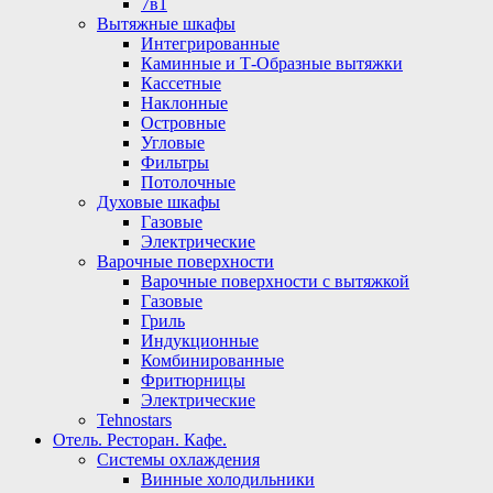
7в1
Вытяжные шкафы
Интегрированные
Каминные и Т-Образные вытяжки
Кассетные
Наклонные
Островные
Угловые
Фильтры
Потолочные
Духовые шкафы
Газовые
Электрические
Варочные поверхности
Варочные поверхности с вытяжкой
Газовые
Гриль
Индукционные
Комбинированные
Фритюрницы
Электрические
Tehnostars
Отель. Ресторан. Кафе.
Системы охлаждения
Винные холодильники