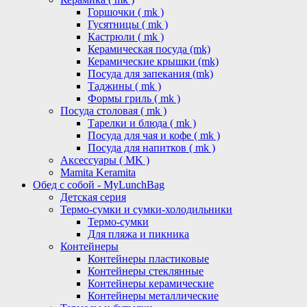
Горшочки ( mk )
Гусятницы ( mk )
Кастрюли ( mk )
Керамическая посуда (mk)
Керамические крышки (mk)
Посуда для запекания (mk)
Таджины ( mk )
Формы гриль ( mk )
Посуда столовая ( mk )
Тарелки и блюда ( mk )
Посуда для чая и кофе ( mk )
Посуда для напитков ( mk )
Аксессуары ( MK )
Mamita Keramita
Обед с собой - MyLunchBag
Детская серия
Термо-сумки и сумки-холодильники
Термо-сумки
Для пляжа и пикника
Контейнеры
Контейнеры пластиковые
Контейнеры стеклянные
Контейнеры керамические
Контейнеры металлические