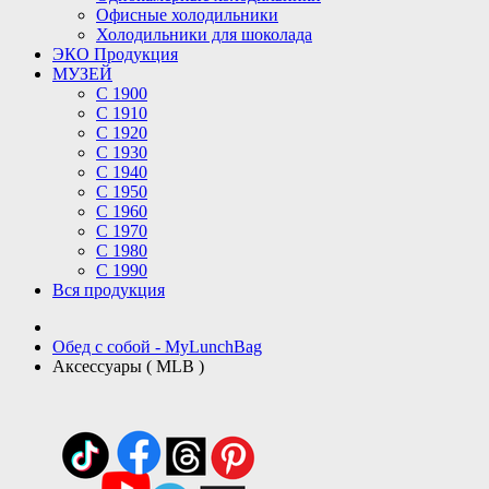
Офисные холодильники
Холодильники для шоколада
ЭКО Продукция
МУЗЕЙ
С 1900
С 1910
C 1920
С 1930
С 1940
С 1950
С 1960
С 1970
С 1980
С 1990
Вся продукция
Обед с собой - MyLunchBag
Аксессуары ( MLB )