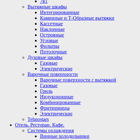
7в1
Вытяжные шкафы
Интегрированные
Каминные и Т-Образные вытяжки
Кассетные
Наклонные
Островные
Угловые
Фильтры
Потолочные
Духовые шкафы
Газовые
Электрические
Варочные поверхности
Варочные поверхности с вытяжкой
Газовые
Гриль
Индукционные
Комбинированные
Фритюрницы
Электрические
Tehnostars
Отель. Ресторан. Кафе.
Системы охлаждения
Винные холодильники