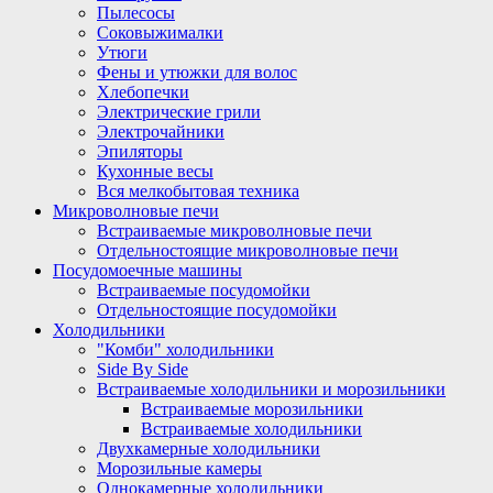
Пылесосы
Соковыжималки
Утюги
Фены и утюжки для волос
Хлебопечки
Электрические грили
Электрочайники
Эпиляторы
Кухонные весы
Вся мелкобытовая техника
Микроволновые печи
Встраиваемые микроволновые печи
Отдельностоящие микроволновые печи
Посудомоечные машины
Встраиваемые посудомойки
Отдельностоящие посудомойки
Холодильники
"Комби" холодильники
Side By Side
Встраиваемые холодильники и морозильники
Встраиваемые морозильники
Встраиваемые холодильники
Двухкамерные холодильники
Морозильные камеры
Однокамерные холодильники