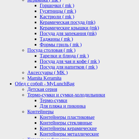
Горшочки ( mk )
Гусятницы ( mk )
Кастрюли ( mk )
Керамическая посуда (mk)
Керамические крышки (mk)
Посуда для запекания (mk)
Таджины ( mk )
Формы гриль ( mk )
Посуда столовая ( mk )
Тарелки и блюда ( mk )
Посуда для чая и кофе ( mk )
Посуда для напитков ( mk )
Аксессуары ( MK )
Mamita Keramita
Обед с собой - MyLunchBag
Детская серия
Термо-сумки и сумки-холодильники
Термо-сумки
Для пляжа и пикника
Контейнеры
Контейнеры пластиковые
Контейнеры стеклянные
Контейнеры керамические
Контейнеры металлические