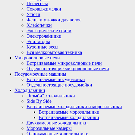
Пылесосы
Соковыжималки
Утюги
Фены и утюжки для волос
Хлебопечки
Электрические грили
Электрочайники
Эпиляторы
Кухонные весы
Вся мелкобытовая техника
Микроволновые печи
Встраиваемые микроволновые печи
Отдельностоящие микроволновые печи
Посудомоечные машины
Встраиваемые посудомойки
Отдельностоящие посудомойки
Холодильники
"Комби" холодильники
Side By Side
Встраиваемые холодильники и морозильники
Встраиваемые морозильники
Встраиваемые холодильники
Двухкамерные холодильники
Морозильные камеры
Однокамерные холодильники