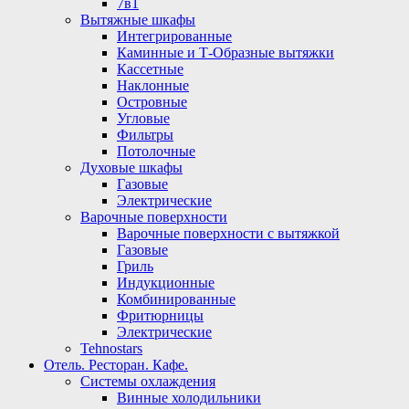
7в1
Вытяжные шкафы
Интегрированные
Каминные и Т-Образные вытяжки
Кассетные
Наклонные
Островные
Угловые
Фильтры
Потолочные
Духовые шкафы
Газовые
Электрические
Варочные поверхности
Варочные поверхности с вытяжкой
Газовые
Гриль
Индукционные
Комбинированные
Фритюрницы
Электрические
Tehnostars
Отель. Ресторан. Кафе.
Системы охлаждения
Винные холодильники