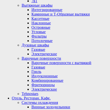
7в1
Вытяжные шкафы
Интегрированные
Каминные и Т-Образные вытяжки
Кассетные
Наклонные
Островные
Угловые
Фильтры
Потолочные
Духовые шкафы
Газовые
Электрические
Варочные поверхности
Варочные поверхности с вытяжкой
Газовые
Гриль
Индукционные
Комбинированные
Фритюрницы
Электрические
Tehnostars
Отель. Ресторан. Кафе.
Системы охлаждения
Винные холодильники