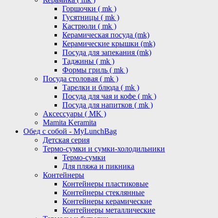
Горшочки ( mk )
Гусятницы ( mk )
Кастрюли ( mk )
Керамическая посуда (mk)
Керамические крышки (mk)
Посуда для запекания (mk)
Таджины ( mk )
Формы гриль ( mk )
Посуда столовая ( mk )
Тарелки и блюда ( mk )
Посуда для чая и кофе ( mk )
Посуда для напитков ( mk )
Аксессуары ( MK )
Mamita Keramita
Обед с собой - MyLunchBag
Детская серия
Термо-сумки и сумки-холодильники
Термо-сумки
Для пляжа и пикника
Контейнеры
Контейнеры пластиковые
Контейнеры стеклянные
Контейнеры керамические
Контейнеры металлические