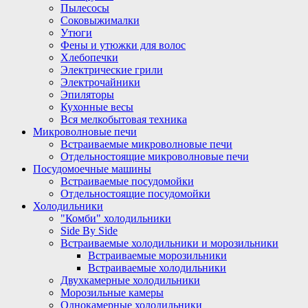
Пылесосы
Соковыжималки
Утюги
Фены и утюжки для волос
Хлебопечки
Электрические грили
Электрочайники
Эпиляторы
Кухонные весы
Вся мелкобытовая техника
Микроволновые печи
Встраиваемые микроволновые печи
Отдельностоящие микроволновые печи
Посудомоечные машины
Встраиваемые посудомойки
Отдельностоящие посудомойки
Холодильники
"Комби" холодильники
Side By Side
Встраиваемые холодильники и морозильники
Встраиваемые морозильники
Встраиваемые холодильники
Двухкамерные холодильники
Морозильные камеры
Однокамерные холодильники