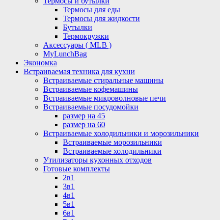
Термосы и бутылки
Термосы для еды
Термосы для жидкости
Бутылки
Термокружки
Аксессуары ( MLB )
MyLunchBag
Экономка
Встраиваемая техника для кухни
Встраиваемые стиральные машины
Встраиваемые кофемашины
Встраиваемые микроволновые печи
Встраиваемые посудомойки
размер на 45
размер на 60
Встраиваемые холодильники и морозильники
Встраиваемые морозильники
Встраиваемые холодильники
Утилизаторы кухонных отходов
Готовые комплекты
2в1
3в1
4в1
5в1
6в1