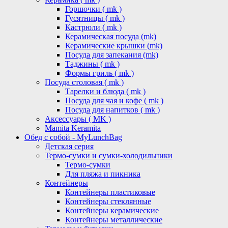
Горшочки ( mk )
Гусятницы ( mk )
Кастрюли ( mk )
Керамическая посуда (mk)
Керамические крышки (mk)
Посуда для запекания (mk)
Таджины ( mk )
Формы гриль ( mk )
Посуда столовая ( mk )
Тарелки и блюда ( mk )
Посуда для чая и кофе ( mk )
Посуда для напитков ( mk )
Аксессуары ( MK )
Mamita Keramita
Обед с собой - MyLunchBag
Детская серия
Термо-сумки и сумки-холодильники
Термо-сумки
Для пляжа и пикника
Контейнеры
Контейнеры пластиковые
Контейнеры стеклянные
Контейнеры керамические
Контейнеры металлические