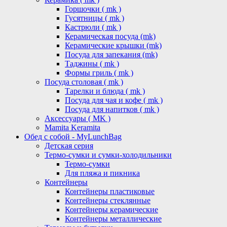
Горшочки ( mk )
Гусятницы ( mk )
Кастрюли ( mk )
Керамическая посуда (mk)
Керамические крышки (mk)
Посуда для запекания (mk)
Таджины ( mk )
Формы гриль ( mk )
Посуда столовая ( mk )
Тарелки и блюда ( mk )
Посуда для чая и кофе ( mk )
Посуда для напитков ( mk )
Аксессуары ( MK )
Mamita Keramita
Обед с собой - MyLunchBag
Детская серия
Термо-сумки и сумки-холодильники
Термо-сумки
Для пляжа и пикника
Контейнеры
Контейнеры пластиковые
Контейнеры стеклянные
Контейнеры керамические
Контейнеры металлические