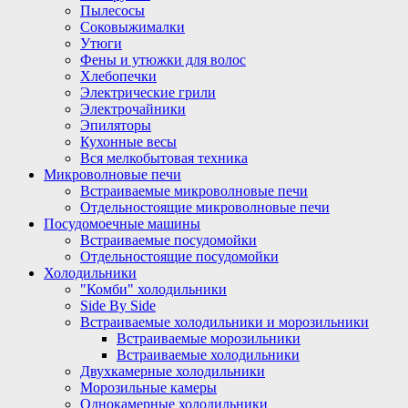
Пылесосы
Соковыжималки
Утюги
Фены и утюжки для волос
Хлебопечки
Электрические грили
Электрочайники
Эпиляторы
Кухонные весы
Вся мелкобытовая техника
Микроволновые печи
Встраиваемые микроволновые печи
Отдельностоящие микроволновые печи
Посудомоечные машины
Встраиваемые посудомойки
Отдельностоящие посудомойки
Холодильники
"Комби" холодильники
Side By Side
Встраиваемые холодильники и морозильники
Встраиваемые морозильники
Встраиваемые холодильники
Двухкамерные холодильники
Морозильные камеры
Однокамерные холодильники