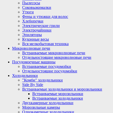
Пылесосы
Соковыжималки
Утюги
Фены и утюжки для волос
Хлебопечки
Электрические грили
Электрочайники
Эпиляторы
Кухонные весы
Вся мелкобытовая техника
Микроволновые печи
Встраиваемые микроволновые печи
Отдельностоящие микроволновые печи
Посудомоечные машины
Встраиваемые посудомойки
Отдельностоящие посудомойки
Холодильники
"Комби" холодильники
Side By Side
Встраиваемые холодильники и морозильники
Встраиваемые морозильники
Встраиваемые холодильники
Двухкамерные холодильники
Морозильные камеры
Однокамерные холодильники