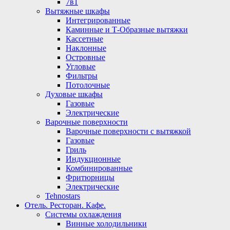
7в1
Вытяжные шкафы
Интегрированные
Каминные и Т-Образные вытяжки
Кассетные
Наклонные
Островные
Угловые
Фильтры
Потолочные
Духовые шкафы
Газовые
Электрические
Варочные поверхности
Варочные поверхности с вытяжкой
Газовые
Гриль
Индукционные
Комбинированные
Фритюрницы
Электрические
Tehnostars
Отель. Ресторан. Кафе.
Системы охлаждения
Винные холодильники