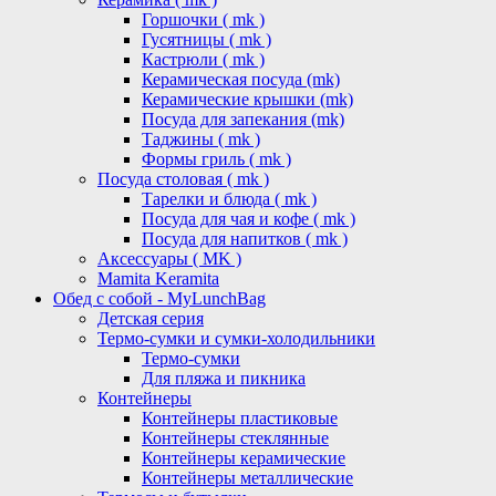
Горшочки ( mk )
Гусятницы ( mk )
Кастрюли ( mk )
Керамическая посуда (mk)
Керамические крышки (mk)
Посуда для запекания (mk)
Таджины ( mk )
Формы гриль ( mk )
Посуда столовая ( mk )
Тарелки и блюда ( mk )
Посуда для чая и кофе ( mk )
Посуда для напитков ( mk )
Аксессуары ( MK )
Mamita Keramita
Обед с собой - MyLunchBag
Детская серия
Термо-сумки и сумки-холодильники
Термо-сумки
Для пляжа и пикника
Контейнеры
Контейнеры пластиковые
Контейнеры стеклянные
Контейнеры керамические
Контейнеры металлические