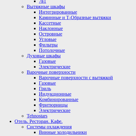
7в1
Вытяжные шкафы
Интегрированные
Каминные и Т-Образные вытяжки
Кассетные
Наклонные
Островные
Угловые
Фильтры
Потолочные
Духовые шкафы
Газовые
Электрические
Варочные поверхности
Варочные поверхности с вытяжкой
Газовые
Гриль
Индукционные
Комбинированные
Фритюрницы
Электрические
Tehnostars
Отель. Ресторан. Кафе.
Системы охлаждения
Винные холодильники