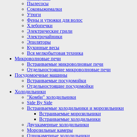
Пылесосы
Соковыжималки
Утюги
Фены и утюжки для волос
Хлебопечки
Электрические грили
Электрочайники
Эпиляторы
Кухонные весы
Вся мелкобытовая техника
Микроволновые печи
Встраиваемые микроволновые печи
Отдельностоящие микроволновые печи
Посудомоечные машины
Встраиваемые посудомойки
Отдельностоящие посудомойки
Холодильники
"Комби" холодильники
Side By Side
Встраиваемые холодильники и морозильники
Встраиваемые морозильники
Встраиваемые холодильники
Двухкамерные холодильники
Морозильные камеры
Однокамерные холодильники