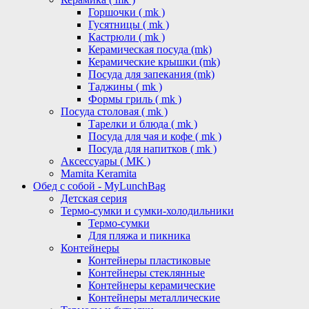
Горшочки ( mk )
Гусятницы ( mk )
Кастрюли ( mk )
Керамическая посуда (mk)
Керамические крышки (mk)
Посуда для запекания (mk)
Таджины ( mk )
Формы гриль ( mk )
Посуда столовая ( mk )
Тарелки и блюда ( mk )
Посуда для чая и кофе ( mk )
Посуда для напитков ( mk )
Аксессуары ( MK )
Mamita Keramita
Обед с собой - MyLunchBag
Детская серия
Термо-сумки и сумки-холодильники
Термо-сумки
Для пляжа и пикника
Контейнеры
Контейнеры пластиковые
Контейнеры стеклянные
Контейнеры керамические
Контейнеры металлические