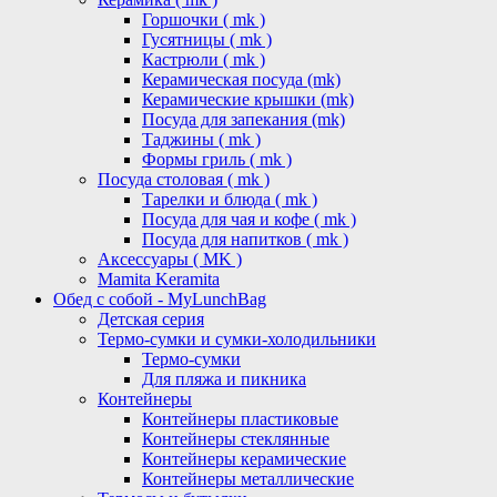
Горшочки ( mk )
Гусятницы ( mk )
Кастрюли ( mk )
Керамическая посуда (mk)
Керамические крышки (mk)
Посуда для запекания (mk)
Таджины ( mk )
Формы гриль ( mk )
Посуда столовая ( mk )
Тарелки и блюда ( mk )
Посуда для чая и кофе ( mk )
Посуда для напитков ( mk )
Аксессуары ( MK )
Mamita Keramita
Обед с собой - MyLunchBag
Детская серия
Термо-сумки и сумки-холодильники
Термо-сумки
Для пляжа и пикника
Контейнеры
Контейнеры пластиковые
Контейнеры стеклянные
Контейнеры керамические
Контейнеры металлические