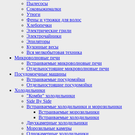
Пылесосы
Соковыжималки
Утюги
Фены и утюжки для волос
Хлебопечки
Электрические грили
Электрочайники
Эпиляторы
Кухонные весы
Вся мелкобытовая техника
Микроволновые печи
Встраиваемые микроволновые печи
Отдельностоящие микроволновые печи
Посудомоечные машины
Встраиваемые посудомойки
Отдельностоящие посудомойки
Холодильники
"Комби" холодильники
Side By Side
Встраиваемые холодильники и морозильники
Встраиваемые морозильники
Встраиваемые холодильники
Двухкамерные холодильники
Морозильные камеры
Однокамерные холодильники