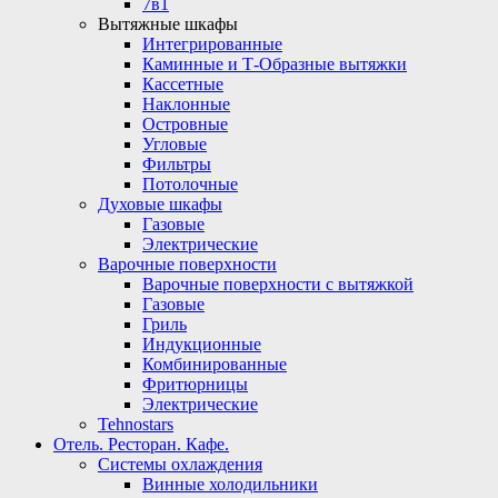
7в1
Вытяжные шкафы
Интегрированные
Каминные и Т-Образные вытяжки
Кассетные
Наклонные
Островные
Угловые
Фильтры
Потолочные
Духовые шкафы
Газовые
Электрические
Варочные поверхности
Варочные поверхности с вытяжкой
Газовые
Гриль
Индукционные
Комбинированные
Фритюрницы
Электрические
Tehnostars
Отель. Ресторан. Кафе.
Системы охлаждения
Винные холодильники