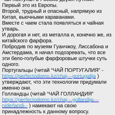
Первый это из Европы.
Второй, трудный и опасный, напрямую из
Китая, вьючными караванами.
Вместе с чаем стала появляться и чайная
утварь.
И дорогая и нет, из металла и, конечно же, из
китайского фарфора.
Побродив по музеям Гуанчжоу, Лиссабона и
Амстердама, я начал подозревать, что все
эти бело-голубые фарфоровые штучки суть
одного.
Португальцы (читай “ЧАЙ ПОРТУГАЛИЯ” -
https://perfectodomo.kz/chaj---portugalija
)
утверждают, что эти технологии придумали
именно они.
Голландцы (читай “ЧАЙ ГОЛЛАНДИЯ”
https://perfectodomo.kz/chaj---gollandija---
niderlandi--
) намекают на свою
принадлежность к данному вопросу.