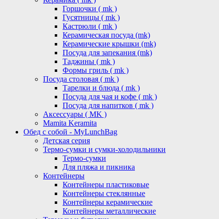
Горшочки ( mk )
Гусятницы ( mk )
Кастрюли ( mk )
Керамическая посуда (mk)
Керамические крышки (mk)
Посуда для запекания (mk)
Таджины ( mk )
Формы гриль ( mk )
Посуда столовая ( mk )
Тарелки и блюда ( mk )
Посуда для чая и кофе ( mk )
Посуда для напитков ( mk )
Аксессуары ( MK )
Mamita Keramita
Обед с собой - MyLunchBag
Детская серия
Термо-сумки и сумки-холодильники
Термо-сумки
Для пляжа и пикника
Контейнеры
Контейнеры пластиковые
Контейнеры стеклянные
Контейнеры керамические
Контейнеры металлические