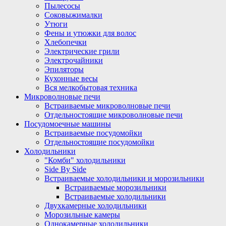
Пылесосы
Соковыжималки
Утюги
Фены и утюжки для волос
Хлебопечки
Электрические грили
Электрочайники
Эпиляторы
Кухонные весы
Вся мелкобытовая техника
Микроволновые печи
Встраиваемые микроволновые печи
Отдельностоящие микроволновые печи
Посудомоечные машины
Встраиваемые посудомойки
Отдельностоящие посудомойки
Холодильники
"Комби" холодильники
Side By Side
Встраиваемые холодильники и морозильники
Встраиваемые морозильники
Встраиваемые холодильники
Двухкамерные холодильники
Морозильные камеры
Однокамерные холодильники