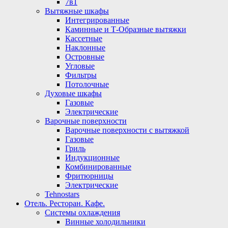
7в1
Вытяжные шкафы
Интегрированные
Каминные и Т-Образные вытяжки
Кассетные
Наклонные
Островные
Угловые
Фильтры
Потолочные
Духовые шкафы
Газовые
Электрические
Варочные поверхности
Варочные поверхности с вытяжкой
Газовые
Гриль
Индукционные
Комбинированные
Фритюрницы
Электрические
Tehnostars
Отель. Ресторан. Кафе.
Системы охлаждения
Винные холодильники