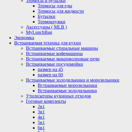
Термосы и бутылки
Термосы для еды
Термосы для жидкости
Бутылки
Термокружки
Аксессуары ( MLB )
MyLunchBag
Экономка
Встраиваемая техника для кухни
Встраиваемые стиральные машины
Встраиваемые кофемашины
Встраиваемые микроволновые печи
Встраиваемые посудомойки
размер на 45
размер на 60
Встраиваемые холодильники и морозильники
Встраиваемые морозильники
Встраиваемые холодильники
Утилизаторы кухонных отходов
Готовые комплекты
2в1
3в1
4в1
5в1
6в1