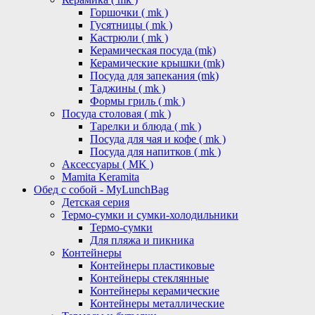
Горшочки ( mk )
Гусятницы ( mk )
Кастрюли ( mk )
Керамическая посуда (mk)
Керамические крышки (mk)
Посуда для запекания (mk)
Таджины ( mk )
Формы гриль ( mk )
Посуда столовая ( mk )
Тарелки и блюда ( mk )
Посуда для чая и кофе ( mk )
Посуда для напитков ( mk )
Аксессуары ( MK )
Mamita Keramita
Обед с собой - MyLunchBag
Детская серия
Термо-сумки и сумки-холодильники
Термо-сумки
Для пляжа и пикника
Контейнеры
Контейнеры пластиковые
Контейнеры стеклянные
Контейнеры керамические
Контейнеры металлические