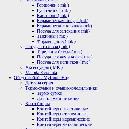
Горшочки ( mk )
Гусятницы ( mk )
Кастрюли ( mk )
Керамическая посуда (mk)
Керамические крышки (mk)
Посуда для запекания (mk)
Таджины ( mk )
Формы гриль ( mk )
Посуда столовая ( mk )
Тарелки и блюда ( mk )
Посуда для чая и кофе ( mk )
Посуда для напитков ( mk )
Аксессуары ( MK )
Mamita Keramita
Обед с собой - MyLunchBag
Детская серия
Термо-сумки и сумки-холодильники
Термо-сумки
Для пляжа и пикника
Контейнеры
Контейнеры пластиковые
Контейнеры стеклянные
Контейнеры керамические
Контейнеры металлические