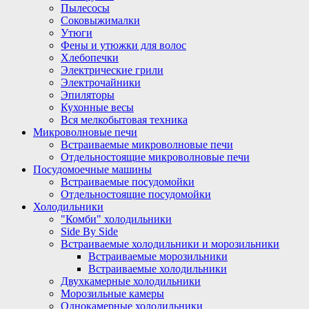
Пылесосы
Соковыжималки
Утюги
Фены и утюжки для волос
Хлебопечки
Электрические грили
Электрочайники
Эпиляторы
Кухонные весы
Вся мелкобытовая техника
Микроволновые печи
Встраиваемые микроволновые печи
Отдельностоящие микроволновые печи
Посудомоечные машины
Встраиваемые посудомойки
Отдельностоящие посудомойки
Холодильники
"Комби" холодильники
Side By Side
Встраиваемые холодильники и морозильники
Встраиваемые морозильники
Встраиваемые холодильники
Двухкамерные холодильники
Морозильные камеры
Однокамерные холодильники