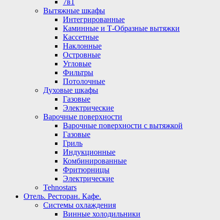
7в1
Вытяжные шкафы
Интегрированные
Каминные и Т-Образные вытяжки
Кассетные
Наклонные
Островные
Угловые
Фильтры
Потолочные
Духовые шкафы
Газовые
Электрические
Варочные поверхности
Варочные поверхности с вытяжкой
Газовые
Гриль
Индукционные
Комбинированные
Фритюрницы
Электрические
Tehnostars
Отель. Ресторан. Кафе.
Системы охлаждения
Винные холодильники