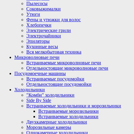
Пылесосы
Соковыжималки
Утюги
Фены и утюжки для волос
Хлебопечки
Электрические грили
Электрочайники
Эпиляторы
Кухонные весы
Вся мелкобытовая техника
Микроволновые печи
Встраиваемые микроволновые печи
Отдельностоящие микроволновые печи
Посудомоечные машины
Встраиваемые посудомойки
Отдельностоящие посудомойки
Холодильники
"Комби" холодильники
Side By Side
Встраиваемые холодильники и морозильники
Встраиваемые морозильники
Встраиваемые холодильники
Двухкамерные холодильники
Морозильные камеры
Однокамерные холодильники