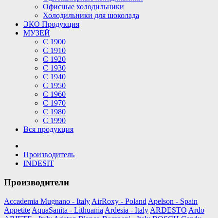
Офисные холодильники
Холодильники для шоколада
ЭКО Продукция
МУЗЕЙ
С 1900
С 1910
C 1920
С 1930
С 1940
С 1950
С 1960
С 1970
С 1980
С 1990
Вся продукция
Производитель
INDESIT
Производители
Accademia Mugnano - Italy
AirRoxy - Poland
Apelson - Spain
Appetite
AquaSanita - Lithuania
Ardesia - Italy
ARDESTO
Ardo