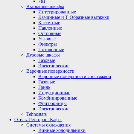
7в1
Вытяжные шкафы
Интегрированные
Каминные и Т-Образные вытяжки
Кассетные
Наклонные
Островные
Угловые
Фильтры
Потолочные
Духовые шкафы
Газовые
Электрические
Варочные поверхности
Варочные поверхности с вытяжкой
Газовые
Гриль
Индукционные
Комбинированные
Фритюрницы
Электрические
Tehnostars
Отель. Ресторан. Кафе.
Системы охлаждения
Винные холодильники