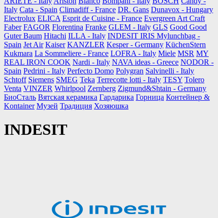
ARIETE - Italy
Ariston
Blanco
Bompani - Italy
BOSCH
Candy -
Italy
Cata - Spain
Climadiff - France
DR. Gans
Dunavox - Hungary
Electrolux
ELICA
Esprit de Cuisine - France
Evergreen Art Craft
Faber
FAGOR
Florentina
Franke
GLEM - Italy
GLS
Good Good
Guter Baum
Hitachi
ILLA - Italy
INDESIT
IRIS Mylunchbag -
Spain
Jet Air
Kaiser
KANZLER
Kesper - Germany
KüchenStern
Kukmara
La Sommeliere - France
LOFRA - Italy
Miele
MSR
MY
REAL IRON COOK
Nardi - Italy
NAVA ideas - Greece
NODOR -
Spain
Pedrini - Italy
Perfecto Domo
Polygran
Salvinelli - Italy
Schtoff
Siemens
SMEG
Teka
Terrecotte lotti - Italy
TESY
Tolero
Venta
VINZER
Whirlpool
Zernberg
Zigmund&Shtain - Germany
БиоСталь
Вятская керамика
Гардарика
Горница
Контейнер &
Kontainer
Музей
Традиция
Хозяюшка
INDESIT