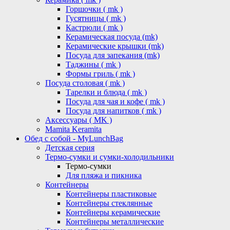
Горшочки ( mk )
Гусятницы ( mk )
Кастрюли ( mk )
Керамическая посуда (mk)
Керамические крышки (mk)
Посуда для запекания (mk)
Таджины ( mk )
Формы гриль ( mk )
Посуда столовая ( mk )
Тарелки и блюда ( mk )
Посуда для чая и кофе ( mk )
Посуда для напитков ( mk )
Аксессуары ( MK )
Mamita Keramita
Обед с собой - MyLunchBag
Детская серия
Термо-сумки и сумки-холодильники
Термо-сумки
Для пляжа и пикника
Контейнеры
Контейнеры пластиковые
Контейнеры стеклянные
Контейнеры керамические
Контейнеры металлические