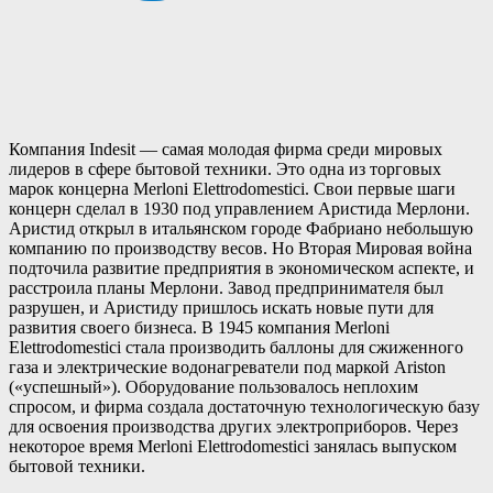
Компания Indesit — самая молодая фирма среди мировых
лидеров в сфере бытовой техники. Это одна из торговых
марок концерна Merloni Elettrodomestici. Свои первые шаги
концерн сделал в 1930 под управлением Аристида Мерлони.
Аристид открыл в итальянском городе Фабриано небольшую
компанию по производству весов. Но Вторая Мировая война
подточила развитие предприятия в экономическом аспекте, и
расстроила планы Мерлони. Завод предпринимателя был
разрушен, и Аристиду пришлось искать новые пути для
развития своего бизнеса. В 1945 компания Merloni
Elettrodomestici стала производить баллоны для сжиженного
газа и электрические водонагреватели под маркой Ariston
(«успешный»). Оборудование пользовалось неплохим
спросом, и фирма создала достаточную технологическую базу
для освоения производства других электроприборов. Через
некоторое время Merloni Elettrodomestici занялась выпуском
бытовой техники.