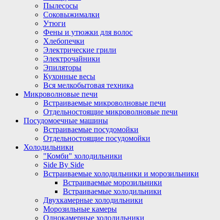
Пылесосы
Соковыжималки
Утюги
Фены и утюжки для волос
Хлебопечки
Электрические грили
Электрочайники
Эпиляторы
Кухонные весы
Вся мелкобытовая техника
Микроволновые печи
Встраиваемые микроволновые печи
Отдельностоящие микроволновые печи
Посудомоечные машины
Встраиваемые посудомойки
Отдельностоящие посудомойки
Холодильники
"Комби" холодильники
Side By Side
Встраиваемые холодильники и морозильники
Встраиваемые морозильники
Встраиваемые холодильники
Двухкамерные холодильники
Морозильные камеры
Однокамерные холодильники