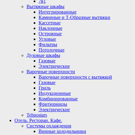
7в1
Вытяжные шкафы
Интегрированные
Каминные и Т-Образные вытяжки
Кассетные
Наклонные
Островные
Угловые
Фильтры
Потолочные
Духовые шкафы
Газовые
Электрические
Варочные поверхности
Варочные поверхности с вытяжкой
Газовые
Гриль
Индукционные
Комбинированные
Фритюрницы
Электрические
Tehnostars
Отель. Ресторан. Кафе.
Системы охлаждения
Винные холодильники