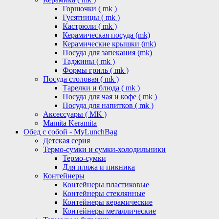
Горшочки ( mk )
Гусятницы ( mk )
Кастрюли ( mk )
Керамическая посуда (mk)
Керамические крышки (mk)
Посуда для запекания (mk)
Таджины ( mk )
Формы гриль ( mk )
Посуда столовая ( mk )
Тарелки и блюда ( mk )
Посуда для чая и кофе ( mk )
Посуда для напитков ( mk )
Аксессуары ( MK )
Mamita Keramita
Обед с собой - MyLunchBag
Детская серия
Термо-сумки и сумки-холодильники
Термо-сумки
Для пляжа и пикника
Контейнеры
Контейнеры пластиковые
Контейнеры стеклянные
Контейнеры керамические
Контейнеры металлические