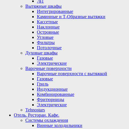
7в1
Вытяжные шкафы
Интегрированные
Каминные и Т-Образные вытяжки
Кассетные
Наклонные
Островные
Угловые
Фильтры
Потолочные
Духовые шкафы
Газовые
Электрические
Варочные поверхности
Варочные поверхности с вытяжкой
Газовые
Гриль
Индукционные
Комбинированные
Фритюрницы
Электрические
Tehnostars
Отель. Ресторан. Кафе.
Системы охлаждения
Винные холодильники