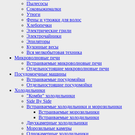
Пылесосы
Соковыжималки
Утюги
Фены и утюжки для волос
Хлебопечки
Электрические грили
Электрочайники
Эпиляторы
Кухонные весы
Вся мелкобытовая техника
Микроволновые печи
Встраиваемые микроволновые печи
Отдельностоящие микроволновые печи
Посудомоечные машины
Встраиваемые посудомойки
Отдельностоящие посудомойки
Холодильники
"Комби" холодильники
Side By Side
Встраиваемые холодильники и морозильники
Встраиваемые морозильники
Встраиваемые холодильники
Двухкамерные холодильники
Морозильные камеры
Однокамерные холодильники