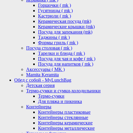
Горшочки ( mk )
Гусятницы ( mk )
Кастрюли ( mk )
Керамическая посуда (mk)
Керамические крышки (mk)
Посуда для запекания (mk)
Таджины ( mk )
Формы гриль ( mk )
Посуда столовая ( mk )
Тарелки и блюда ( mk )
Посуда для чая и кофе ( mk )
Посуда для напитков ( mk )
Аксессуары ( MK )
Mamita Keramita
Обед с собой - MyLunchBag
Детская серия
Термо-сумки и сумки-холодильники
Термо-сумки
Для пляжа и пикника
Контейнеры
Контейнеры пластиковые
Контейнеры стеклянные
Контейнеры керамические
Контейнеры металлические