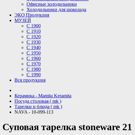
Офисные холодильники
Холодильники для шоколада
ЭКО Продукция
МУЗЕЙ
С 1900
С 1910
C 1920
С 1930
С 1940
С 1950
С 1960
С 1970
С 1980
С 1990
Вся продукция
Керамика - Mamita Keramita
Посуда столовая ( mk )
Тарелки и блюда ( mk )
NAVA - 10-099-113
Суповая тарелка stoneware 21