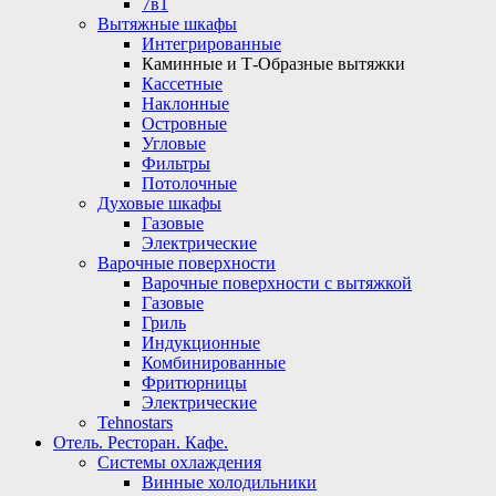
7в1
Вытяжные шкафы
Интегрированные
Каминные и Т-Образные вытяжки
Кассетные
Наклонные
Островные
Угловые
Фильтры
Потолочные
Духовые шкафы
Газовые
Электрические
Варочные поверхности
Варочные поверхности с вытяжкой
Газовые
Гриль
Индукционные
Комбинированные
Фритюрницы
Электрические
Tehnostars
Отель. Ресторан. Кафе.
Системы охлаждения
Винные холодильники