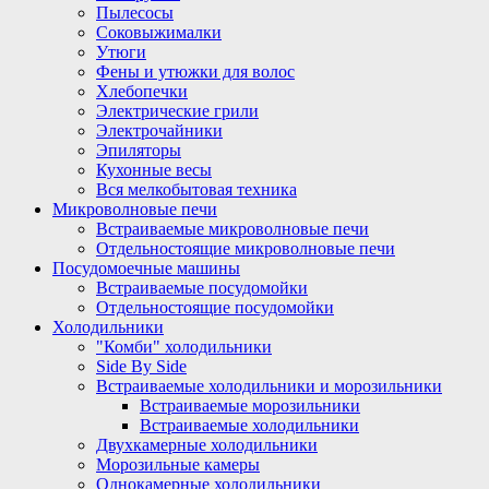
Пылесосы
Соковыжималки
Утюги
Фены и утюжки для волос
Хлебопечки
Электрические грили
Электрочайники
Эпиляторы
Кухонные весы
Вся мелкобытовая техника
Микроволновые печи
Встраиваемые микроволновые печи
Отдельностоящие микроволновые печи
Посудомоечные машины
Встраиваемые посудомойки
Отдельностоящие посудомойки
Холодильники
"Комби" холодильники
Side By Side
Встраиваемые холодильники и морозильники
Встраиваемые морозильники
Встраиваемые холодильники
Двухкамерные холодильники
Морозильные камеры
Однокамерные холодильники