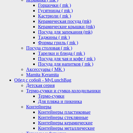
Горшочки ( mk )
Гусятницы ( mk )
Кастрюли ( mk )
Керамическая посуда (mk)
Керамические крышки (mk)
Посуда для запекания (mk)
Таджины ( mk )
Формы гриль ( mk )
Посуда столовая ( mk )
Тарелки и блюда ( mk )
Посуда для чая и кофе ( mk )
Посуда для напитков ( mk )
Аксессуары ( MK )
Mamita Keramita
Обед с собой - MyLunchBag
Детская серия
Термо-сумки и сумки-холодильники
Термо-сумки
Для пляжа и пикника
Контейнеры
Контейнеры пластиковые
Контейнеры стеклянные
Контейнеры керамические
Контейнеры металлические