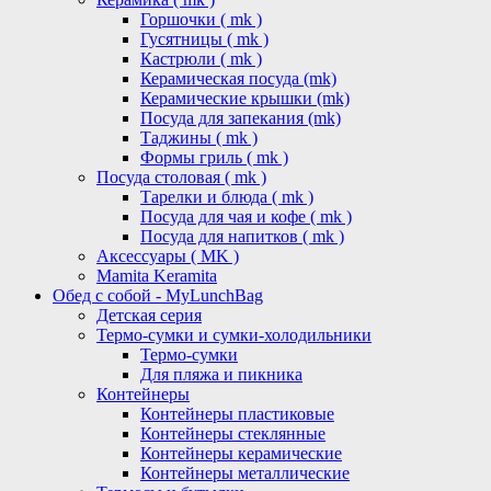
Горшочки ( mk )
Гусятницы ( mk )
Кастрюли ( mk )
Керамическая посуда (mk)
Керамические крышки (mk)
Посуда для запекания (mk)
Таджины ( mk )
Формы гриль ( mk )
Посуда столовая ( mk )
Тарелки и блюда ( mk )
Посуда для чая и кофе ( mk )
Посуда для напитков ( mk )
Аксессуары ( MK )
Mamita Keramita
Обед с собой - MyLunchBag
Детская серия
Термо-сумки и сумки-холодильники
Термо-сумки
Для пляжа и пикника
Контейнеры
Контейнеры пластиковые
Контейнеры стеклянные
Контейнеры керамические
Контейнеры металлические