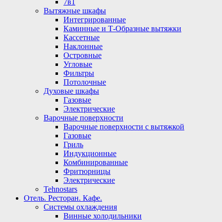
7в1
Вытяжные шкафы
Интегрированные
Каминные и Т-Образные вытяжки
Кассетные
Наклонные
Островные
Угловые
Фильтры
Потолочные
Духовые шкафы
Газовые
Электрические
Варочные поверхности
Варочные поверхности с вытяжкой
Газовые
Гриль
Индукционные
Комбинированные
Фритюрницы
Электрические
Tehnostars
Отель. Ресторан. Кафе.
Системы охлаждения
Винные холодильники