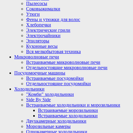
Пылесосы
Соковыжималки
Утюги
Фены и утюжки для волос
Хлебопечки
Электрические грили
Электрочайники
Эпиляторы
Кухонные весы
Вся мелкобытовая техника
Микроволновые печи
Встраиваемые микроволновые печи
Отдельностоящие микроволновые печи
Посудомоечные машины
Встраиваемые посудомойки
Отдельностоящие посудомойки
Холодильники
"Комби" холодильники
Side By Side
Встраиваемые холодильники и морозильники
Встраиваемые морозильники
Встраиваемые холодильники
Двухкамерные холодильники
Морозильные камеры
Однокамерные холодильники