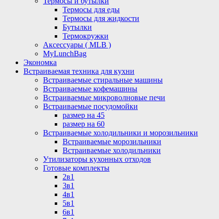
Термосы и бутылки
Термосы для еды
Термосы для жидкости
Бутылки
Термокружки
Аксессуары ( MLB )
MyLunchBag
Экономка
Встраиваемая техника для кухни
Встраиваемые стиральные машины
Встраиваемые кофемашины
Встраиваемые микроволновые печи
Встраиваемые посудомойки
размер на 45
размер на 60
Встраиваемые холодильники и морозильники
Встраиваемые морозильники
Встраиваемые холодильники
Утилизаторы кухонных отходов
Готовые комплекты
2в1
3в1
4в1
5в1
6в1