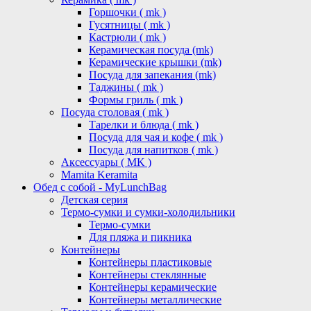
Горшочки ( mk )
Гусятницы ( mk )
Кастрюли ( mk )
Керамическая посуда (mk)
Керамические крышки (mk)
Посуда для запекания (mk)
Таджины ( mk )
Формы гриль ( mk )
Посуда столовая ( mk )
Тарелки и блюда ( mk )
Посуда для чая и кофе ( mk )
Посуда для напитков ( mk )
Аксессуары ( MK )
Mamita Keramita
Обед с собой - MyLunchBag
Детская серия
Термо-сумки и сумки-холодильники
Термо-сумки
Для пляжа и пикника
Контейнеры
Контейнеры пластиковые
Контейнеры стеклянные
Контейнеры керамические
Контейнеры металлические