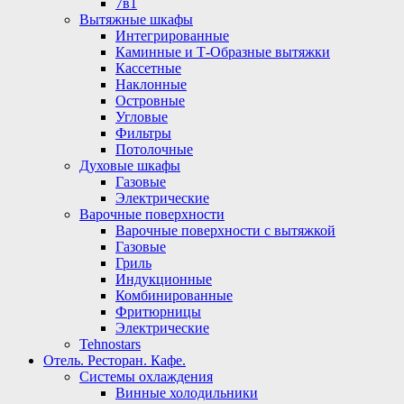
7в1
Вытяжные шкафы
Интегрированные
Каминные и Т-Образные вытяжки
Кассетные
Наклонные
Островные
Угловые
Фильтры
Потолочные
Духовые шкафы
Газовые
Электрические
Варочные поверхности
Варочные поверхности с вытяжкой
Газовые
Гриль
Индукционные
Комбинированные
Фритюрницы
Электрические
Tehnostars
Отель. Ресторан. Кафе.
Системы охлаждения
Винные холодильники