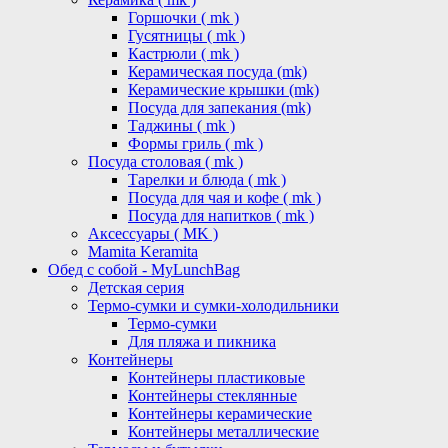
Горшочки ( mk )
Гусятницы ( mk )
Кастрюли ( mk )
Керамическая посуда (mk)
Керамические крышки (mk)
Посуда для запекания (mk)
Таджины ( mk )
Формы гриль ( mk )
Посуда столовая ( mk )
Тарелки и блюда ( mk )
Посуда для чая и кофе ( mk )
Посуда для напитков ( mk )
Аксессуары ( MK )
Mamita Keramita
Обед с собой - MyLunchBag
Детская серия
Термо-сумки и сумки-холодильники
Термо-сумки
Для пляжа и пикника
Контейнеры
Контейнеры пластиковые
Контейнеры стеклянные
Контейнеры керамические
Контейнеры металлические