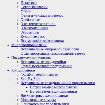
Пылесосы
Соковыжималки
Утюги
Фены и утюжки для волос
Хлебопечки
Электрические грили
Электрочайники
Эпиляторы
Кухонные весы
Вся мелкобытовая техника
Микроволновые печи
Встраиваемые микроволновые печи
Отдельностоящие микроволновые печи
Посудомоечные машины
Встраиваемые посудомойки
Отдельностоящие посудомойки
Холодильники
"Комби" холодильники
Side By Side
Встраиваемые холодильники и морозильники
Встраиваемые морозильники
Встраиваемые холодильники
Двухкамерные холодильники
Морозильные камеры
Однокамерные холодильники