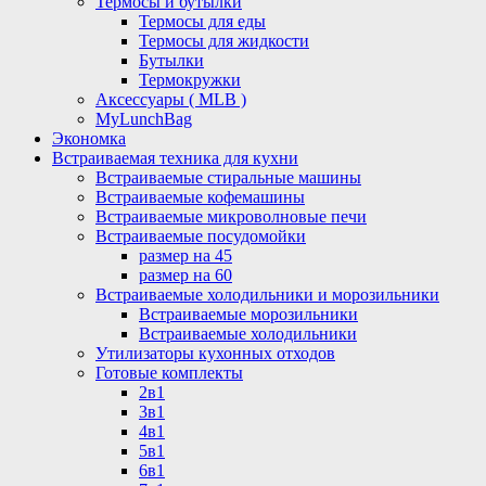
Термосы и бутылки
Термосы для еды
Термосы для жидкости
Бутылки
Термокружки
Аксессуары ( MLB )
MyLunchBag
Экономка
Встраиваемая техника для кухни
Встраиваемые стиральные машины
Встраиваемые кофемашины
Встраиваемые микроволновые печи
Встраиваемые посудомойки
размер на 45
размер на 60
Встраиваемые холодильники и морозильники
Встраиваемые морозильники
Встраиваемые холодильники
Утилизаторы кухонных отходов
Готовые комплекты
2в1
3в1
4в1
5в1
6в1