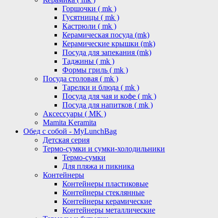
Горшочки ( mk )
Гусятницы ( mk )
Кастрюли ( mk )
Керамическая посуда (mk)
Керамические крышки (mk)
Посуда для запекания (mk)
Таджины ( mk )
Формы гриль ( mk )
Посуда столовая ( mk )
Тарелки и блюда ( mk )
Посуда для чая и кофе ( mk )
Посуда для напитков ( mk )
Аксессуары ( MK )
Mamita Keramita
Обед с собой - MyLunchBag
Детская серия
Термо-сумки и сумки-холодильники
Термо-сумки
Для пляжа и пикника
Контейнеры
Контейнеры пластиковые
Контейнеры стеклянные
Контейнеры керамические
Контейнеры металлические